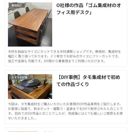
O社様の作品「ゴム集成材のオ
事例紹介
フィス用デスク」
木材を自由なサイズにカットできる木材通販ショップです。無垢材、集成材を
幅広く 取り扱っております。ミリ単位でお好みのサイズにフリーカットでき、
加工や塗装も 可能です。DIY用から業者様までご利用いただけます。
【DIY事例】タモ集成材で初め
おすすめ記事
ての作品づくり
今回は、タモ集成材をご購入いただいたお客様のDIY作品事例をご紹介します。
お客様ご自身で、斜めカット・面取り・塗装までをDIYで制作されたとのことで
す。 初めてのDIY作品とのことでしたが、完成後にはとても嬉しいご感想もお寄
せいただきました...