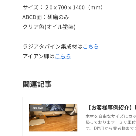
サイズ：２0ｘ700ｘ1400（mm）
ABCD面：研磨のみ
クリア色(オイル塗装)
ラジアタパイン集成材は
こちら
アイアン脚は
こちら
関連記事
【お客様事例紹介】
事例紹介
木材を自由なサイズにカッ
扱っております。ミリ単位
す。DIY用から業者様ま