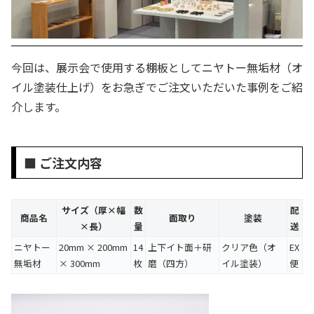
今回は、展示会で使用する棚板としてニヤトー無垢材（オ
イル塗装仕上げ）をお急ぎでご注文いただいた事例をご紹
介します。
■ ご注文内容
サイズ（厚×幅
数
配
商品名
面取り
塗装
×長）
量
送
ニヤトー
20mm × 200mm
14
上下イト面＋研
クリア色（オ
EX
無垢材
× 300mm
枚
磨（四方）
イル塗装）
便