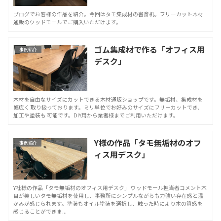
ブログでお客様の作品を紹介。今回はタモ集成材の書斎机。フリーカット木材
通販のウッドモールでご購入いただけます。
ゴム集成材で作る「オフィス用
事例紹介
デスク」
木材を自由なサイズにカットできる木材通販ショップです。無垢材、集成材を
幅広く 取り扱っております。ミリ単位でお好みのサイズにフリーカットでき、
加工や塗装も 可能です。DIY用から業者様までご利用いただけます。
Y様の作品「タモ無垢材のオフ
事例紹介
ィス用デスク」
Y社様の作品「タモ無垢材のオフィス用デスク」 ウッドモール担当者コメント木
目が美しいタモ無垢材を使用し、事務所にシンプルながらも力強い存在感と温
かみが感じられます。塗装もオイル塗装を選択し、触った時により木の質感を
感じることができま...