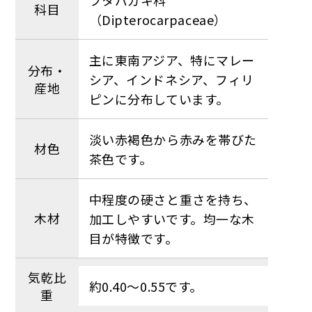
科目
（Dipterocarpaceae）
主に東南アジア、特にマレー
分布・
シア、インドネシア、フィリ
産地
ピンに分布しています。
淡い赤褐色から赤みを帯びた
材色
茶色です。
中程度の硬さと重さを持ち、
木材
加工しやすいです。均一な木
目が特徴です。
気乾比
約0.40〜0.55です。
重