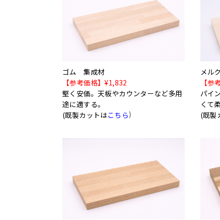
ゴム 集成材
メル
【参考価格】¥1,832
【参考
堅く安価。天板やカウンターなど多用
パイ
途に適する。
くて
)
(既製カットは
こちら
(既製