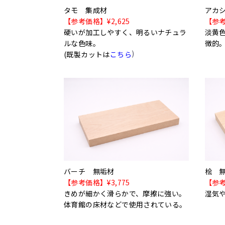
タモ 集成材
アカ
【参考価格】¥2,625
【参考
硬いが加工しやすく、明るいナチュラ
淡黄
ルな色味。
徴的
)
(既製カットは
こちら
バーチ 無垢材
桧 
【参考価格】¥3,775
【参考
きめが細かく滑らかで、摩擦に強い。
湿気
体育館の床材などで使用されている。