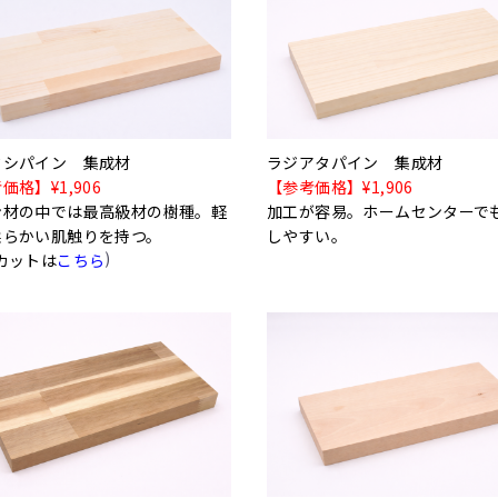
クシパイン 集成材
ラジアタパイン 集成材
価格】¥1,906
【参考価格】¥1,906
ン材の中では最高級材の樹種。軽
加工が容易。ホームセンターで
柔らかい肌触りを持つ。
しやすい。
)
カットは
こちら