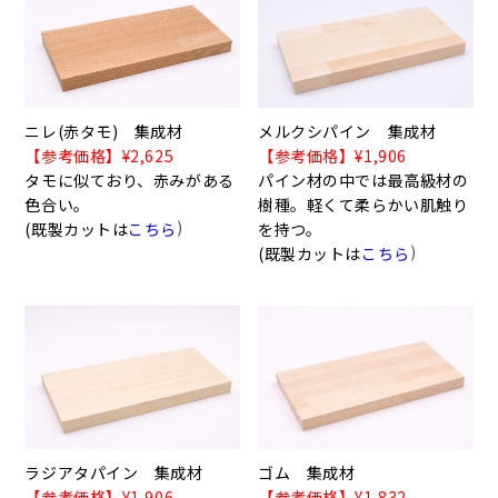
ニレ(赤タモ) 集成材
メルクシパイン 集成材
【参考価格】¥2,625
【参考価格】¥1,906
タモに似ており、赤みがある
パイン材の中では最高級材の
色合い。
樹種。軽くて柔らかい肌触り
)
(既製カットは
こちら
を持つ。
)
(既製カットは
こちら
ラジアタパイン 集成材
ゴム 集成材
【参考価格】¥1,906
【参考価格】¥1,832