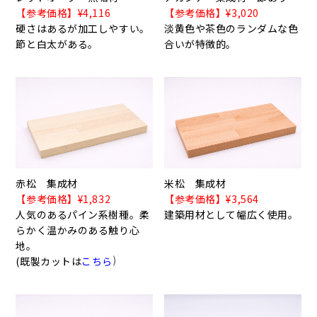
【参考価格】¥4,116
【参考価格】¥3,020
硬さはあるが加工しやすい。
淡黄色や茶色のランダムな色
節と白太がある。
合いが特徴的。
赤松 集成材
米松 集成材
【参考価格】¥1,832
【参考価格】¥3,564
人気のあるパイン系樹種。柔
建築用材として幅広く使用。
らかく温かみのある触り心
地。
)
(既製カットは
こちら