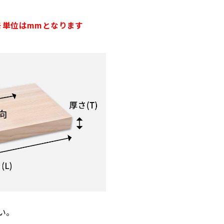
※単位はmmとなります
い。