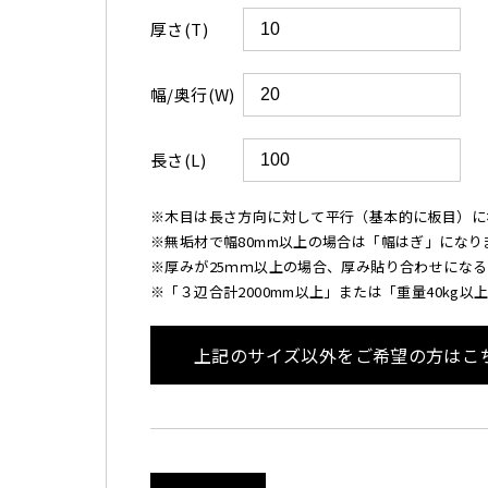
厚さ(T)
幅/奥行(W)
長さ(L)
※木目は長さ方向に対して平行（基本的に板目）に
※無垢材で幅80mm以上の場合は「幅はぎ」になり
※厚みが25ｍｍ以上の場合、厚み貼り合わせにな
※「３辺合計2000mm以上」または「重量40kg
上記のサイズ以外をご希望の方はこ