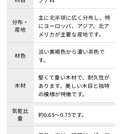
主に北半球に広く分布し、特
分布・
にヨーロッパ、アジア、北ア
産地
メリカが主要な産地です。
淡い黄褐色から濃い茶色で
材色
す。
堅くて重い木材で、耐久性が
木材
あります。美しい木目と独特
の模様が特徴です。
気乾比
約0.65〜0.75です。
重