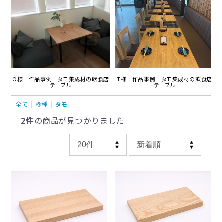
T様 作品事例 タモ集成材の飲食店
O様 作品事例 タモ集成材の飲食店
テーブル
テーブル
全て
|
樹種
|
タモ
2件
の商品が見つかりました