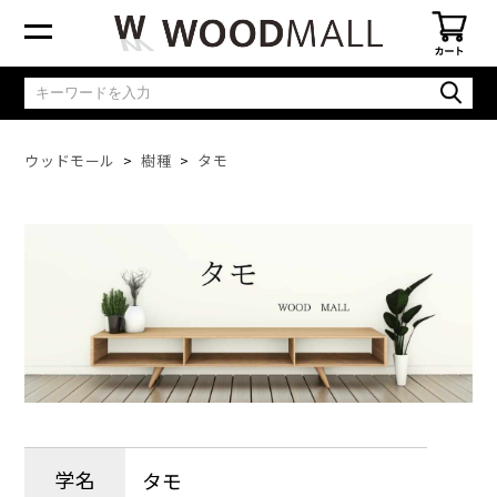
ウッドモール
樹種
タモ
学名
タモ